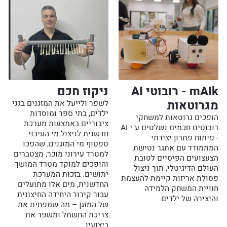
mAIk - רובוטי AI
ניקוז חכם
מגרוטאות
לשפר ולייעל את המזגנים בגני
ילדים, בתי ספר ומוסדות
הופכים גרוטאות למשחקי
ציבוריים באמצעות מערכת
רובוטים חכמים נשלטים ע"י AI
חדשנית לניצול מי העיבוי.
- פיתוח פתרון יצירתי
טפטוף מי המזגנים, שהפכו
המתמודד עם אתגר נטישת
למטרד עירוני מוכר, מצטברים
הצעצועים הפיסיים לטובת
והופכים למוקד מטרד המושך
העולם הדיגיטלי, תוך ניצול
יתושים. בזכות המערכת
פסולת אריזות קיימת להעצמת
החדשנית, מים אלו מתועלים
חוויית המשחק הלמידה
עבור קירור היחידה החיצונית
והיצירה של ילדים.
של המזגן – מה שמפחית את
צריכת החשמל ומשפר את
ביצועיו.