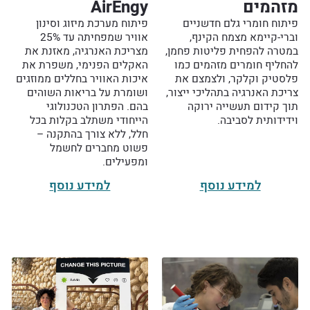
מזהמים
AirEngy
פיתוח חומרי גלם חדשניים
פיתוח מערכת מיזוג וסינון
וברי-קיימא מצמח הקינף,
אוויר שמפחיתה עד 25%
במטרה להפחית פליטות פחמן,
מצריכת האנרגיה, מאזנת את
להחליף חומרים מזהמים כמו
האקלים הפנימי, משפרת את
פלסטיק וקלקר, ולצמצם את
איכות האוויר בחללים ממוזגים
צריכת האנרגיה בתהליכי ייצור,
ושומרת על בריאות השוהים
תוך קידום תעשייה ירוקה
בהם. הפתרון הטכנולוגי
וידידותית לסביבה.
הייחודי משתלב בקלות בכל
חלל, ללא צורך בהתקנה –
פשוט מחברים לחשמל
ומפעילים.
למידע נוסף
למידע נוסף