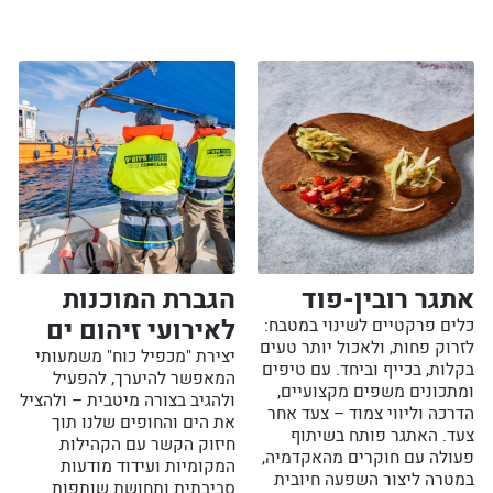
אתגר רובין-פוד
הגברת המוכנות
לאירועי זיהום ים
כלים פרקטיים לשינוי במטבח:
לזרוק פחות, ולאכול יותר טעים
יצירת "מכפיל כוח" משמעותי
בקלות, בכייף וביחד. עם טיפים
המאפשר להיערך, להפעיל
ומתכונים משפים מקצועיים,
ולהגיב בצורה מיטבית – ולהציל
הדרכה וליווי צמוד – צעד אחר
את הים והחופים שלנו תוך
צעד. האתגר פותח בשיתוף
חיזוק הקשר עם הקהילות
פעולה עם חוקרים מהאקדמיה,
המקומיות ועידוד מודעות
במטרה ליצור השפעה חיובית
סביבתית ותחושת שותפות