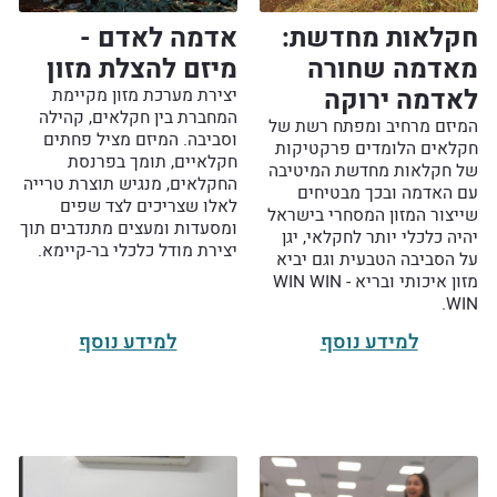
חקלאות מחדשת:
אדמה לאדם -
מאדמה שחורה
מיזם להצלת מזון
לאדמה ירוקה
יצירת מערכת מזון מקיימת
המחברת בין חקלאים, קהילה
המיזם מרחיב ומפתח רשת של
וסביבה. המיזם מציל פחתים
חקלאים הלומדים פרקטיקות
חקלאיים, תומך בפרנסת
של חקלאות מחדשת המיטיבה
החקלאים, מנגיש תוצרת טרייה
עם האדמה ובכך מבטיחים
לאלו שצריכים לצד שפים
שייצור המזון המסחרי בישראל
ומסעדות ומעצים מתנדבים תוך
יהיה כלכלי יותר לחקלאי, יגן
יצירת מודל כלכלי בר-קיימא.
על הסביבה הטבעית וגם יביא
מזון איכותי ובריא - WIN WIN
WIN.
למידע נוסף
למידע נוסף