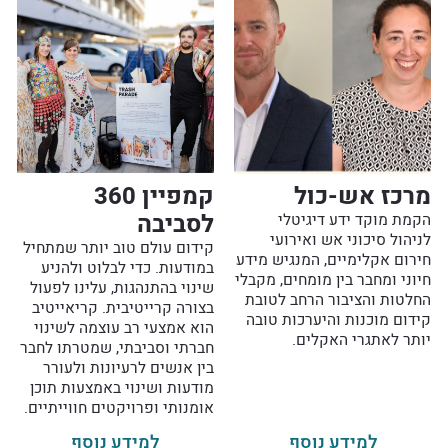
מרכז אש-כול
קמפיין 360
לסביבה
הקמת מוקד ידע דיגיטלי
לניהול סיכוני אש ואירועי
קידום עולם טוב יותר שמתחיל
חירום אקלימיים, המנגיש מידע
במודעות. כדי לבלוט ולהניע
חיוני ומחבר בין מומחים, מקבלי
שינוי בהתנהגות, עלינו לפעול
החלטות והציבור הרחב לטובת
בצורה קרייטיבית. קריאייטיב
קידום מוכנות והיערכות טובה
הוא אמצעי רב עוצמה לשינוי
יותר לאתגרי האקלים.
חברתי וסביבתי, שמטרתו לחבר
בין אנשים לרעיונות ולעורר
מודעות ושינוי באמצעות תוכן
אומנותי ופרויקטים חווייתיים.
למידע נוסף
למידע נוסף